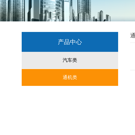
产品中心
汽车类
-----
通机类