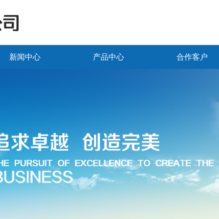
新闻中心
产品中心
合作客户