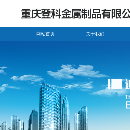
网站首页
关于我们