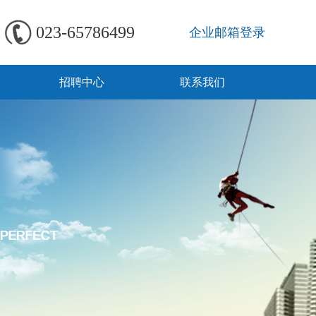
023-65786499
企业邮箱登录
招聘中心
联系我们