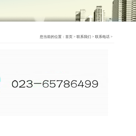
您当前的位置：
首页
>
联系我们
>
联系电话
>